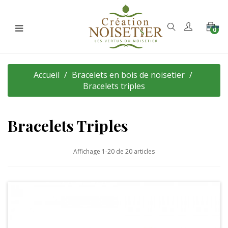
Les
Basculer la navigation
0
☰
Mains et
Marque-
vertus
Plateaux
Pages
du
noisetier
Accueil
Bracelets en bois de noisetier
Bracelets triples
Bracelets Triples
Affichage 1-20 de 20 articles