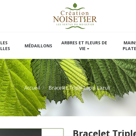
LES
ARBRES ET FLEURS DE
MAIN
MÉDAILLONS
ILLES
VIE
PLAT
Accueil
Bracelet Triple Lapis Lazuli
Bracelet Tripl