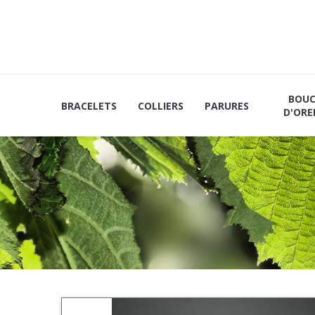
Les
Mains et
Marque-
vertus
Plateaux
Pages
du
noisetier
BOUC
BRACELETS
COLLIERS
PARURES
D'ORE