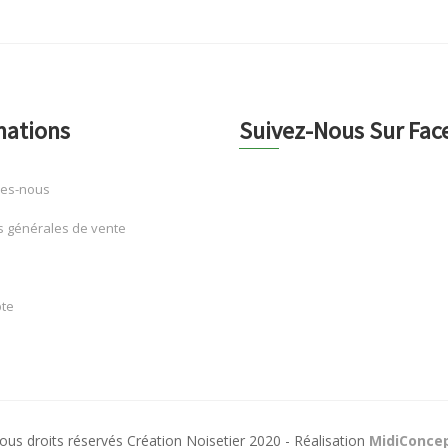
mations
Suivez-Nous Sur Fa
es-nous
s générales de vente
te
ous droits réservés Création Noisetier 2020 - Réalisation
MidiConce