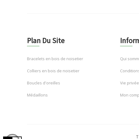
Plan Du Site
Infor
Bracelets en bois de noisetier
Qui somm
Colliers en bois de noisetier
Condition
Boucles d'oreilles
Vie privée
Médaillons
Mon comp
T