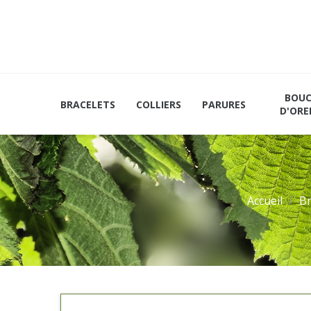
Les
Mains et
Marque-
vertus
Plateaux
Pages
du
noisetier
BOUC
BRACELETS
COLLIERS
PARURES
D'ORE
Accueil
Br