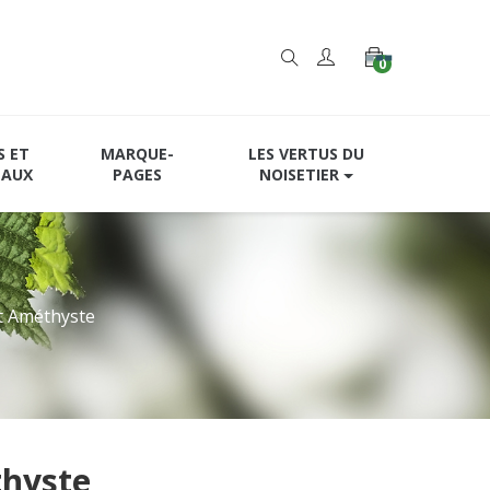
0
S ET
MARQUE-
LES VERTUS DU
EAUX
PAGES
NOISETIER
t Améthyste
thyste