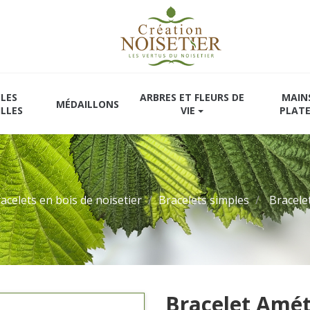
LES
ARBRES ET FLEURS DE
MAIN
MÉDAILLONS
ILLES
VIE
PLAT
acelets en bois de noisetier
Bracelets simples
Bracele
Bracelet Amé