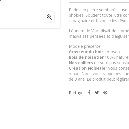
Perles en pierre semi-précieuse.
phobies. Soutient toute lutte c

l'imaginaire et favorise les rêve
Léonard de Vinci disait de L'Amét
mauvaises pensées et d'aiguiser l
Modèle présenté :
Grosseur du bois
: moyen
Bois de noisetier
100% nature
Nos colliers
ne sont pas sensible
Création Noisetier
vous consei
ruban. Nous vous rappelons que
de 3 ans. Le produit peut légère
Partager