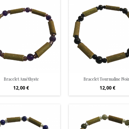
Bracelet Améthyste
Bracelet Tourmaline Noi
Prix
Prix
12,00 €
12,00 €