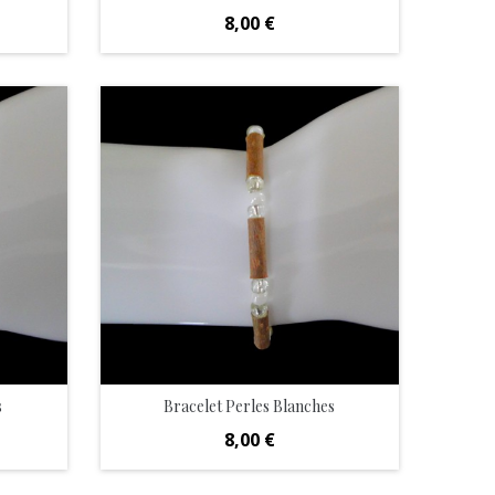
Prix
8,00 €
s
Bracelet Perles Blanches
Prix
8,00 €