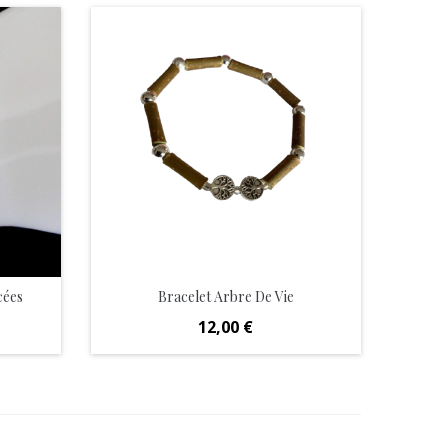
cées
Bracelet Arbre De Vie
Prix
12,00 €