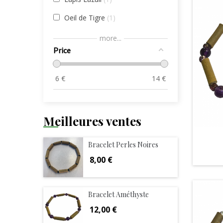
Oeil de Tigre
1
Tourmaline noire
1
more...
Price
6
€
14
€
Meilleures ventes
Bracelet Perles Noires
Prix
8,00 €
Bracelet Améthyste
Prix
12,00 €