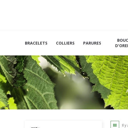
Les
Mains et
Marque-
vertus
Plateaux
Pages
du
noisetier
BOUC
BRACELETS
COLLIERS
PARURES
D'ORE
Il 