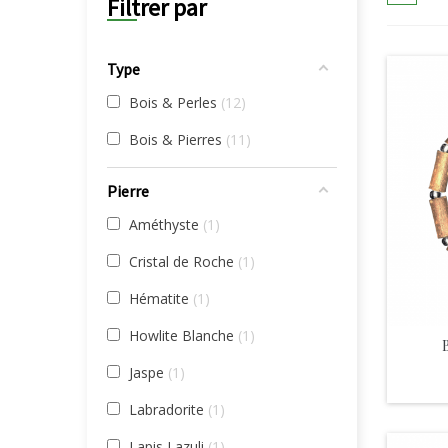
Filtrer par
Type
Bois & Perles
12
Bois & Pierres
11
Pierre
Améthyste
1
Cristal de Roche
1
Hématite
1
Howlite Blanche
1
Jaspe
1
Labradorite
1
Lapis Lazuli
1