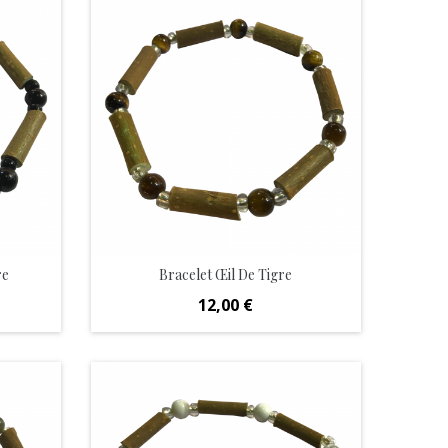
re
Bracelet Œil De Tigre
Prix
12,00 €