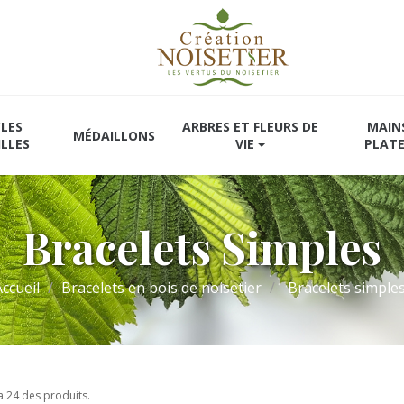
LES
ARBRES ET FLEURS DE
MAIN
MÉDAILLONS
ILLES
VIE
PLAT
Bracelets Simples
Accueil
Bracelets en bois de noisetier
Bracelets simple
y a 24 des produits.