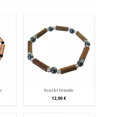
me
Bracelet Hématite
Prix
12,00 €