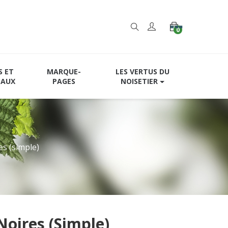
0
S ET
MARQUE-
LES VERTUS DU
EAUX
PAGES
NOISETIER
es (simple)
 Noires (simple)