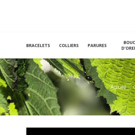
Les
Mains et
Marque-
vertus
Plateaux
Pages
du
noisetier
BOUC
BRACELETS
COLLIERS
PARURES
D'ORE
Accueil