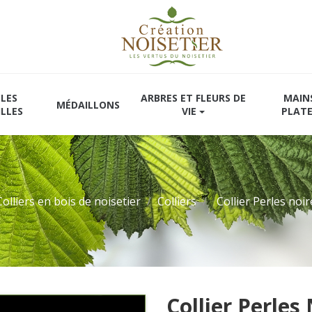
LES
ARBRES ET FLEURS DE
MAIN
MÉDAILLONS
ILLES
VIE
PLAT
Colliers en bois de noisetier
Colliers
Collier Perles noir
Collier Perles