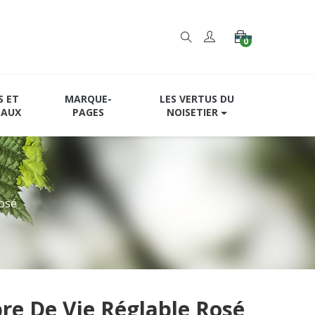
0
S ET
MARQUE-
LES VERTUS DU
EAUX
PAGES
NOISETIER
rosé
re De Vie Réglable Rosé