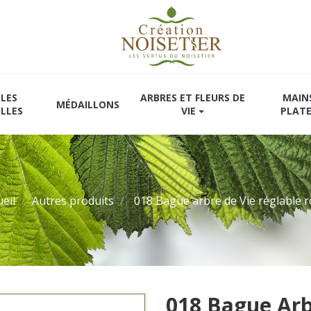
LES
ARBRES ET FLEURS DE
MAIN
MÉDAILLONS
ILLES
VIE
PLAT
ueil
Autres produits
018 Bague arbre de Vie réglable 
018 Bague Arb