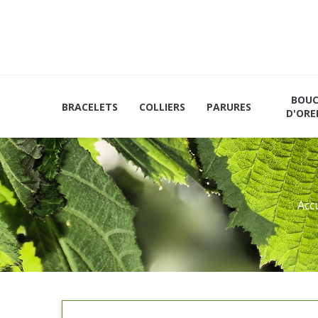
Les
Mains et
Marque-
vertus
Plateaux
Pages
du
noisetier
BOUC
BRACELETS
COLLIERS
PARURES
D'ORE
Acc